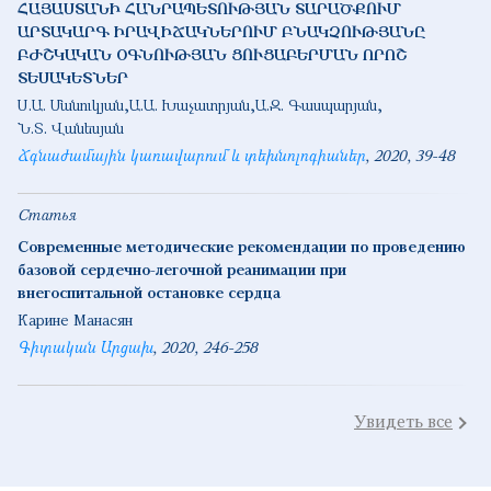
ՀԱՅԱՍՏԱՆԻ ՀԱՆՐԱՊԵՏՈՒԹՅԱՆ ՏԱՐԱԾՔՈՒՄ
ԱՐՏԱԿԱՐԳ ԻՐԱՎԻՃԱԿՆԵՐՈՒՄ ԲՆԱԿՉՈՒԹՅԱՆԸ
ԲԺՇԿԱԿԱՆ ՕԳՆՈՒԹՅԱՆ ՑՈՒՑԱԲԵՐՄԱՆ ՈՐՈՇ
ՏԵՍԱԿԵՏՆԵՐ
Ս.Ա. Մանուկյան
Ա.Ա. Խաչատրյան
Ա.Զ. Գասպարյան
Ն.Տ. Վանեսյան
Ճգնաժամային կառավարում և տեխնոլոգիաներ
2020
39-48
Статья
Современные методические рекомендации по проведению
базовой сердечно-легочной реанимации при
внегоспитальной остановке сердца
Карине Манасян
Գիտական Արցախ
2020
246-258
Увидеть все