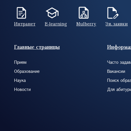
Интранет
E-learning
Mulberry
Эл. заявки
Footer (RUS)
Главные страницы
Информа
Прием
Часто зада
Образование
Вакансии
Наука
Поиск обра
Новости
Для абитур