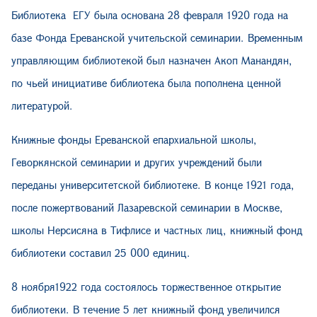
Библиотека
ЕГУ
была
основана
28
февраля
1920
года
на
базе
Фонда
Ереванской
учительской
семинарии
.
Временным
управляющим библиотекой был назначен Акоп Манандян,
по чьей инициативе библиотека была пополнена ценной
литературой.
Книжные фонды Ереванской епархиальной школы,
Геворкянской семинарии и других учреждений были
переданы университетской библиотеке.
В конце
1921 г
ода,
п
осле пожертвований Лазаревской семинарии в Москве,
школы
Нерсисян
а
в Тифлисе и частных лиц
,
книжный фонд
библиотеки составил 25 000 единиц
.
8 ноября1922 года состоялось торжественное открытие
библиотеки.
В течение 5 лет книжный фонд увеличился