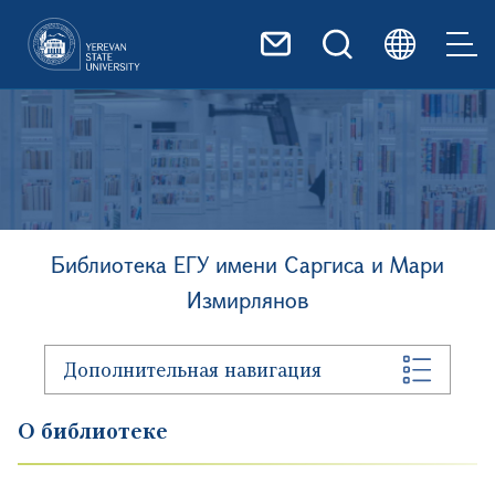
Перейти к основному содер
Image
Библиотека ЕГУ имени Саргиса и Мари
Измирлянов
Дополнительная навигация
О библиотеке