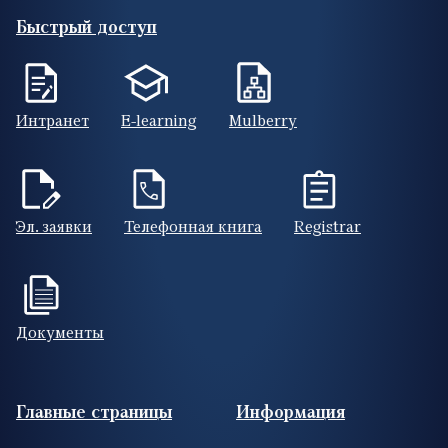
Быстрый доступ
Интранет
E-learning
Mulberry
Эл. заявки
Телефонная книга
Registrar
Документы
Footer (RUS)
Главные страницы
Информация