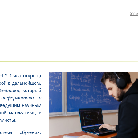
Уви
ГУ была открыта
орой в дальнейшем,
ематики
, который
 информатики и
я ведущим научным
ой математики, в
ммисты.
стема обучения: