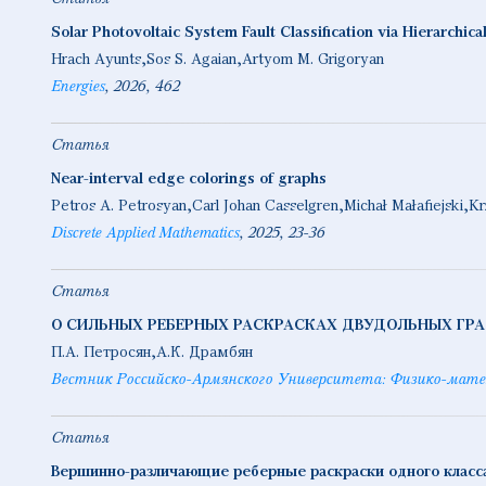
Solar Photovoltaic System Fault Classification via Hierarchi
Hrach Ayunts
Sos S. Agaian
Artyom M. Grigoryan
Energies
2026
462
Статья
Near-interval edge colorings of graphs
Petros A. Petrosyan
Carl Johan Casselgren
Michał Małafiejski
Kr
Discrete Applied Mathematics
2025
23-36
Статья
О СИЛЬНЫХ РЕБЕРНЫХ РАСКРАСКАХ ДВУДОЛЬНЫХ ГР
П.А. Петросян
А.К. Драмбян
Вестник Российско-Армянского Университета: Физико-мате
Статья
Вершинно-различающие реберные раскраски одного класс