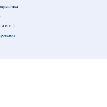
форматика
е
 и сетей
ирование