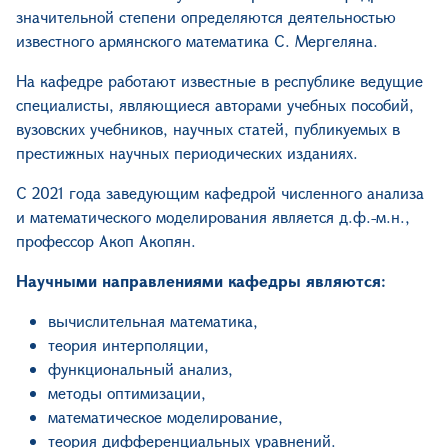
значительной степени определя
ю
тся деятельностью
известн
ого
армянск
ого
математик
а
С. Мергеляна.
На кафедре работают
известные в республике
ведущие
специалисты
,
являющиеся авторами учебных пособий,
вузовских учебников, научных статей, публикуемых в
престижных научных периодических изданиях.
С 2021 года заведующим кафедрой
численно
го анализа
и математического моделирования является
д
.
ф.-м.
н.,
профессор Акоп Акопян.
Научными направлениями кафедры являются:
вычислительная математика,
теория
интерполяции
,
функциональный анализ,
методы оптимизации,
математическое моделирование,
теория дифференциальных уравнений.