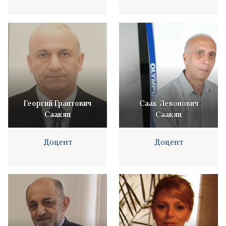
Георгий Грантович
Саак Левонович
Саакян
Саакян
Доцент
Доцент