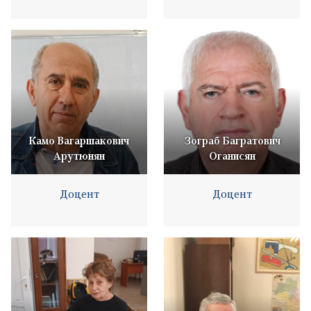
Камо Вагаршакович
Зограб Багратович
Арутюнян
Оганисян
Доцент
Доцент