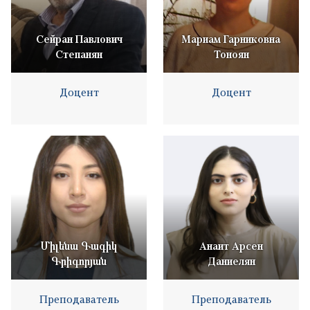
Сейран Павлович
Мариам Гарниковна
Степанян
Тоноян
Доцент
Доцент
Միլենա Գագիկ
Анаит Арсен
Գրիգորյան
Даниелян
Преподаватель
Преподаватель