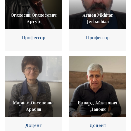
Оганесян Оганесович
Armen Mkhitar
Артур
Jerbashian
Профессор
Профессор
Мариам Овсеповна
Едвард Айказович
Арабян
Даноян
Доцент
Доцент