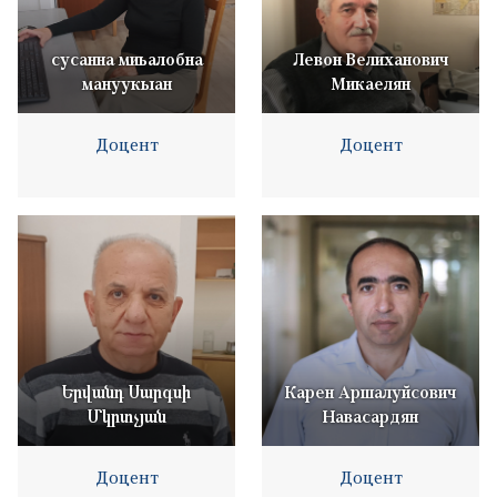
сусанна миьалобна
Левон Велиханович
мануукыан
Микаелян
Доцент
Доцент
Երվանդ Սարգսի
Карен Аршалуйсович
Մկրտչյան
Навасардян
Доцент
Доцент