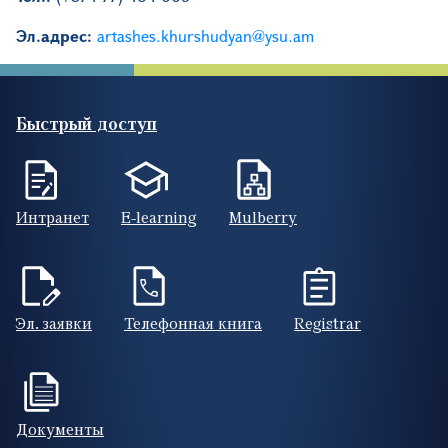
Эл.адрес:
artashes.khurshudyan@ysu.am
Быстрый доступ
Интранет
E-learning
Mulberry
Эл. заявки
Телефонная книга
Registrar
Документы