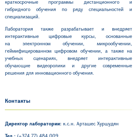
краткосрочные программы дистанционного и
гибридного обучения по ряду специальностей и
специализаций.
Лаборатория также разрабатывает и внедряет
интерактивные цифровые курсы
, основанные
на
электронно
м
обучени
и
, микрообучени
и
,
геймифицированно
м
цифрово
м
обучени
и
,
а также на
учебных
сценар
иях, внедряет
интерактивные
обучающие видеоролики и другие современные
решения для инновационн
ого
обучения.
Контакты
Директор лаборатории:
к.с.н. Арташес Хуршудян
Тел.:
(+374 77) 484 009