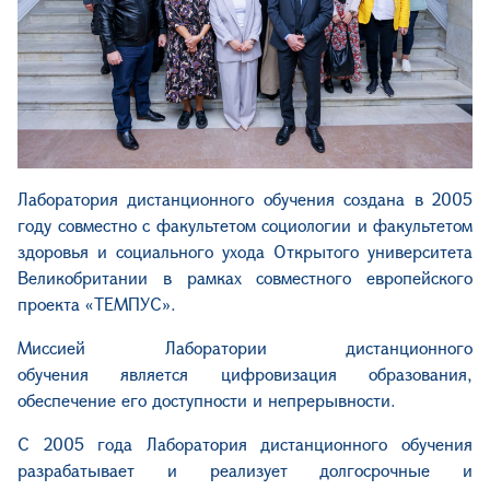
Лаборатория дистанционного обучения создана в 2005
году совместно с факультетом социологии и факультетом
зд
оровья
и социально
го ухода
Открытого университета
Великобритании в рамках совместного европейского
проекта «ТЕМПУС».
Мисси
ей
Лаборатории дистанционного
обучения
является
цифров
изация
образовани
я
,
обеспеч
ение
его доступност
и
и непрерывност
и
.
С 2005 года Лаборатория дистанционного обучения
разрабатывает и реализует долгосрочные и