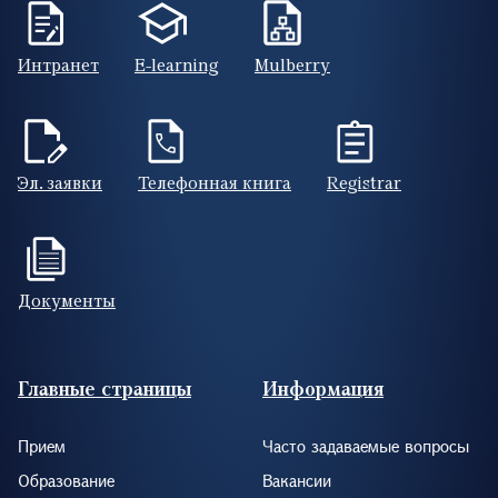
Интранет
E-learning
Mulberry
Эл. заявки
Телефонная книга
Registrar
Документы
Footer (RUS)
Главные страницы
Информация
Прием
Часто задаваемые вопросы
Образование
Вакансии