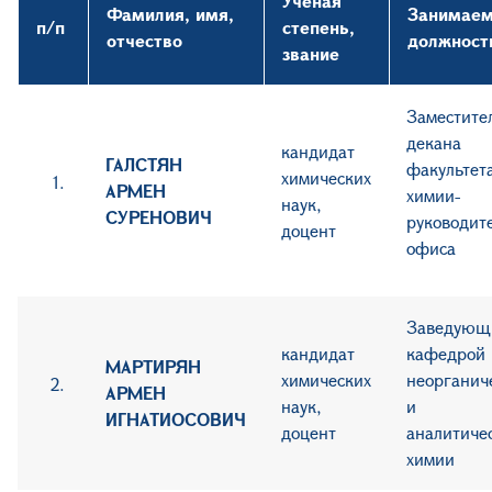
Ученая
Фамилия, имя,
Занимае
п/п
степень,
отчество
должност
звание
Заместите
декана
кандидат
ГАЛСТЯН
факультет
химических
АРМЕН
химии-
наук,
СУРЕНОВИЧ
руководит
доцент
офиса
Заведующ
кандидат
кафедрой
МАРТИРЯН
химических
неорганич
АРМЕН
наук,
и
ИГНАТИОСОВИЧ
доцент
аналитиче
химии