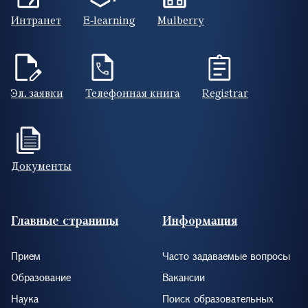
Интранет
E-learning
Mulberry
Эл. заявки
Телефонная книга
Registrar
Документы
Footer (RUS)
Главные страницы
Информация
Прием
Часто задаваемые вопросы
Образование
Вакансии
Наука
Поиск образовательных