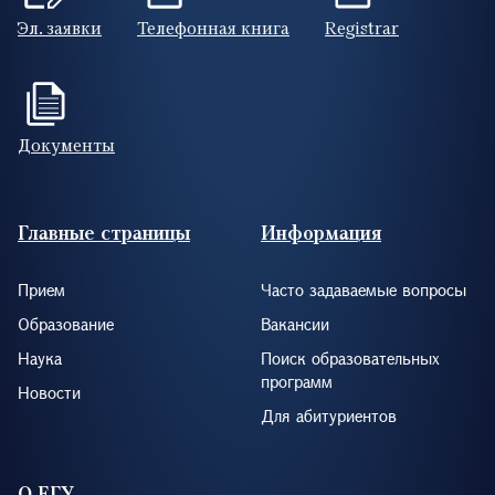
Эл. заявки
Телефонная книга
Registrar
Документы
Footer (RUS)
Главные страницы
Информация
Прием
Часто задаваемые вопросы
Образование
Вакансии
Наука
Поиск образовательных
программ
Новости
Для абитуриентов
О ЕГУ