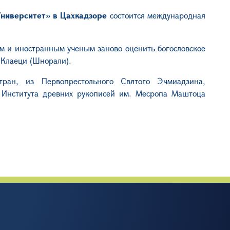
Университет» в Цахкадзоре
состоится международная
м и иностранным ученым заново оценить богословское
 Клаеци (Шнорали).
ран, из Первопрестольного Святого Эчмиадзина,
 Института древних рукописей им. Месропа Маштоца