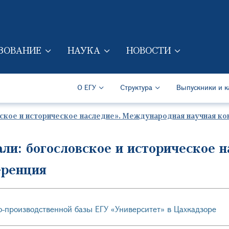
Перейти к основному содер
ЗОВАНИЕ
НАУКА
НОВОСТИ
ION (RUS)
Secondary Navigation (Ru
О ЕГУ
Структура
Выпускники и к
ское и историческое наследие». Международная научная к
ли: богословское и историческое 
еренция
о-производственной базы ЕГУ «Университет» в Цахкадзоре