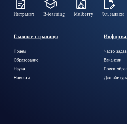
Интранет
E-learning
Mulberry
Эл. заявки
Footer (RUS)
Главные страницы
Информа
Прием
Часто зада
Образование
Вакансии
Наука
Поиск обра
Новости
Для абитур