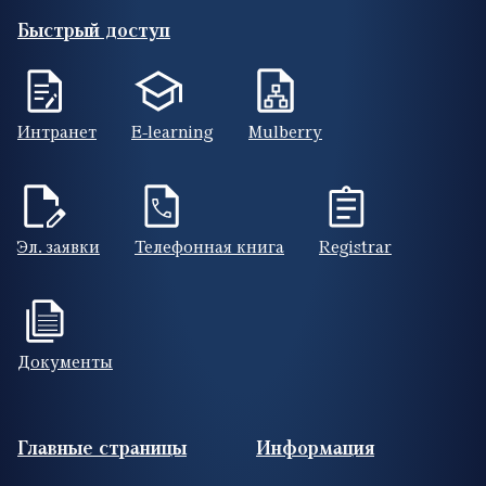
Быстрый доступ
Интранет
E-learning
Mulberry
Эл. заявки
Телефонная книга
Registrar
Документы
Footer (RUS)
Главные страницы
Информация