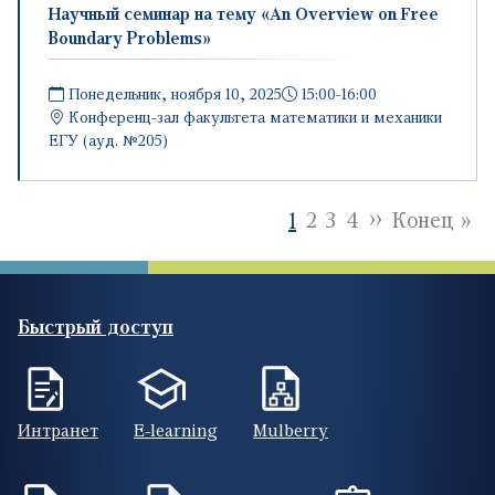
Научный семинар на тему «An Overview on Free
Boundary Problems»
Понедельник, ноября 10, 2025
15:00-16:00
Конференц-зал факультета математики и механики
ЕГУ (ауд. №205)
Нумерация страниц
Следующая
››
По
1
2
3
4
Конец »
Быстрый доступ
Интранет
E-learning
Mulberry