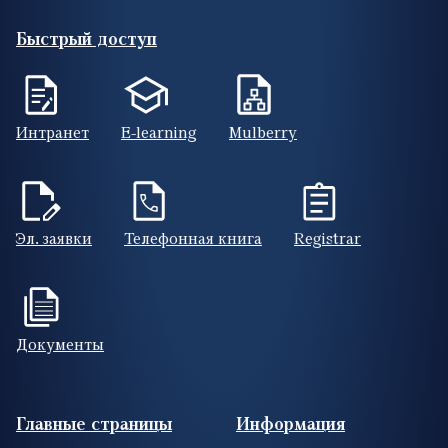
Быстрый доступ
Интранет
E-learning
Mulberry
Эл. заявки
Телефонная книга
Registrar
Документы
Footer (RUS)
Главные страницы
Информация