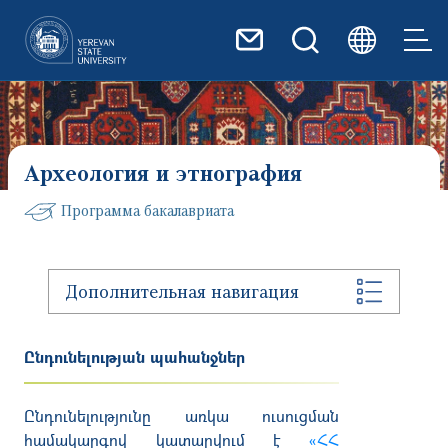
Перейти к основному содер
Археология и этнография
Программа бакалавриата
Дополнительная навигация
Ընդունելության պահանջներ
Ընդունելությունը առկա ուսուցման
համակարգո
վ
կատարվում է
«ՀՀ