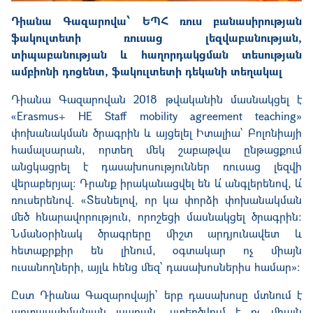
Դիանա Գազարովա՝ ԵՊՀ ռուս բանասիրության
ֆակուլտետի ռուսաց լեզվաբանության,
տիպաբանության և հաղորդակցման տեսության
ամբիոնի դոցենտ, ֆակուլտետի դեկանի տեղակալ
Դիանա Գազարովան 2018 թվականին մասնակցել է
«
Erasmus+ HE Staff mobility agreement teaching»
փոխանակման ծրագրին և այցելել Իտալիա՝ Բոլոնիայի
համալսարան, որտեղ մեկ շաբաթվա ընթացքում
անցկացրել է դասախոսություններ ռուսաց լեզվի
վերաբերյալ։ Դրանք իրականացվել են և՛ անգլերենով, և՛
ռուսերենով.
«
Տեսնելով, որ կա փորձի փոխանակման
մեծ հնարավորություն, որոշեցի մասնակցել ծրագրին։
Նմանօրինակ ծրագրերը միշտ արդյունավետ և
հետաքրքիր են լինում, օգտակար ոչ միայն
ուսանողների, այլև հենց մեզ՝ դասախոսներիս համար»։
Ըստ Դիանա Գազարովայի՝ երբ դասախոսը մտնում է
արտասահմանյան լսարան, ստեղծվում է ոչ միայն