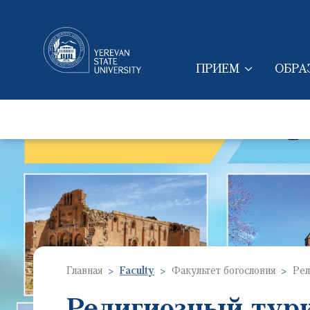
ПРИЕМ
ОБРА
MAIN NAVIGAT
Главная
Faculty
Факультет богословия
Рел
Религиозный тур