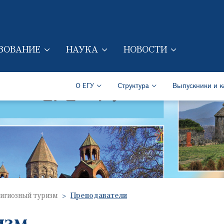
Перейти к основному содер
ЗОВАНИЕ
НАУКА
НОВОСТИ
ION (RUS)
Secondary Navigation (Ru
О ЕГУ
Структура
Выпускники и к
игиозный туризм
Преподаватели
изм