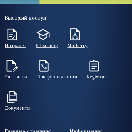
Быстрый доступ
Интранет
E-learning
Mulberry
Эл. заявки
Телефонная книга
Registrar
Документы
Footer (RUS)
Главные страницы
Информация