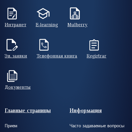
Интранет
E-learning
Mulberry
Эл. заявки
Телефонная книга
Registrar
Документы
Footer (RUS)
Главные страницы
Информация
Прием
Часто задаваемые вопросы