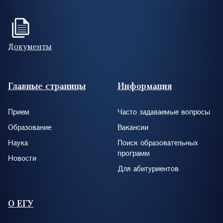
Документы
Footer (RUS)
Главные страницы
Информация
Прием
Часто задаваемые вопросы
Образование
Вакансии
Наука
Поиск образовательных
программ
Новости
Для абитуриентов
О ЕГУ