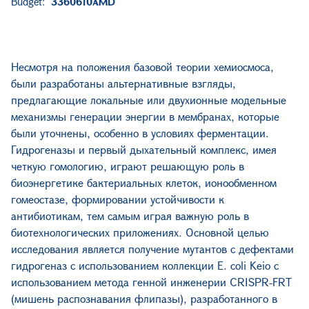
Budget:
3360610
AMD
Несмотря на положения базовой теории хемиосмоса,
были разработаны альтернативные взгляды,
предлагающие локальные или двухионные модельные
механизмы генерации энергии в мембранах, которые
были уточнены, особенно в условиях ферментации.
Гидрогеназы и первый дыхательный комплекс, имея
четкую гомологию, играют решающую роль в
биоэнергетике бактериальных клеток, ионообменном
гомеостазе, формировании устойчивости к
антибиотикам, тем самым играя важную роль в
биотехнологических приложениях. Основной целью
исследования является получение мутантов с дефектами
гидрогеназ с использованием коллекции E. coli Keio с
использованием метода генной инженерии CRISPR-FRT
(мишень распознавания флипазы), разработанного в