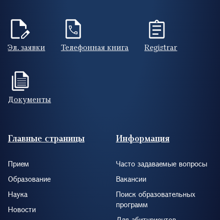
Эл. заявки
Телефонная книга
Registrar
Документы
Footer (RUS)
Главные страницы
Информация
Прием
Часто задаваемые вопросы
Образование
Вакансии
Наука
Поиск образовательных
программ
Новости
Для абитуриентов