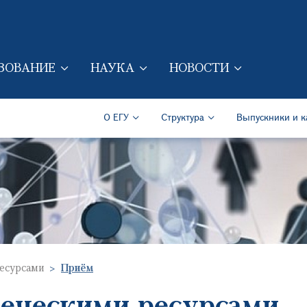
Перейти к основному содер
ЗОВАНИЕ
НАУКА
НОВОСТИ
ION (RUS)
Secondary Navigation (Ru
О ЕГУ
Структура
Выпускники и к
ресурсами
Приём
веческими ресурсами