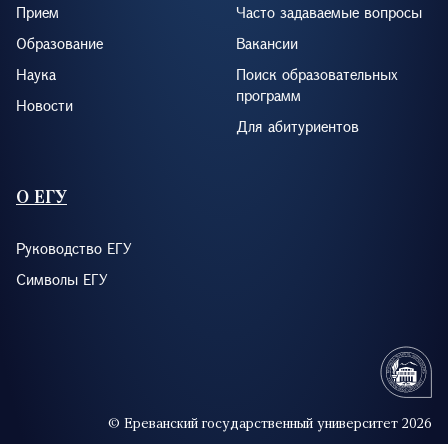
Прием
Часто задаваемые вопросы
Образование
Вакансии
Наука
Поиск образовательных
программ
Новости
Для абитуриентов
О ЕГУ
Руководство ЕГУ
Символы ЕГУ
© Ереванский государственный университет 2026