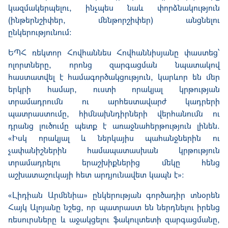
կազմակերպել
ու
, ինչպես նաև փորձնակություն
(ինթերնշիփեր, մենթորշիփեր) անցնել
ու
ընկերությունում։
ԵՊՀ ռեկտոր Հովհաննես Հովհաննիսյանը փաստեց՝
ոլորտները, որոնց զարգացման նպատակով
հաստատվել է համագործակցություն, կարևոր են մեր
երկրի համար, ուստի որակյալ կրթության
տրամադրումն ու արհեստավարժ կադրերի
պատրաստումը, հիմնախնդիրների վերհանումն ու
դրանց լուծումը պետք է առաջնահերթություն լինեն.
«Իսկ որակյալ
և
ներկայիս
պահանջներին
ու
չափանիշներին համապատասխան կրթություն
տրամադրելու երաշխիքներից մեկը հենց
աշխատաշուկայի հետ արդյունավետ կապն է»։
«Լիդիան Արմենիա» ընկերության գործադիր տնօրեն
Հայկ Ալոյանը նշեց, որ պատրաստ են ներդնելու իրենց
ռեսուրսները և աջակցելու ֆակուլտետի զարգացմանը,