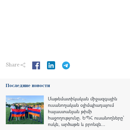
Share
LinkedIn
Последние новости
Մաթեմատիկական միջազգային
ուսանողական օլիմպիադայում
հայաստանյան թիմի
հաջողությունը. ԵՊՀ ուսանողները՝
ոսկե, արծաթե և բրոնզե...