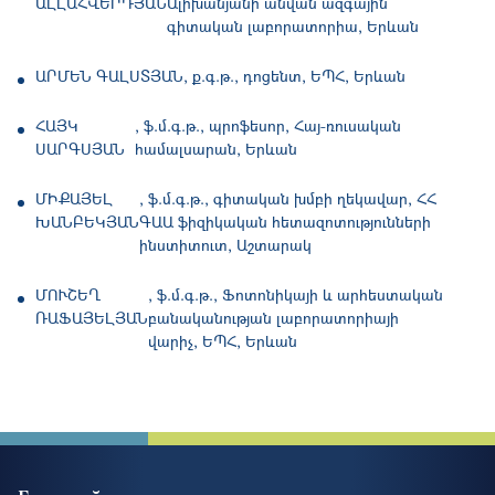
ԱԼԼԱՀՎԵՐԴՅԱՆ
Ալիխանյանի անվան ազգային
գիտական լաբորատորիա, Երևան
ԱՐՄԵՆ ԳԱԼՍՏՅԱՆ
ք.գ.թ., դոցենտ, ԵՊՀ, Երևան
ՀԱՅԿ
ֆ.մ.գ.թ., պրոֆեսոր, Հայ-ռուսական
ՍԱՐԳՍՅԱՆ
համալսարան, Երևան
ՄԻՔԱՅԵԼ
ֆ.մ.գ.թ., գիտական խմբի ղեկավար, ՀՀ
ԽԱՆԲԵԿՅԱՆ
ԳԱԱ ֆիզիկական հետազոտությունների
ինստիտուտ, Աշտարակ
ՄՈՒՇԵՂ
ֆ.մ.գ.թ., Ֆոտոնիկայի և արհեստական
ՌԱՖԱՅԵԼՅԱՆ
բանականության լաբորատորիայի
վարիչ, ԵՊՀ, Երևան