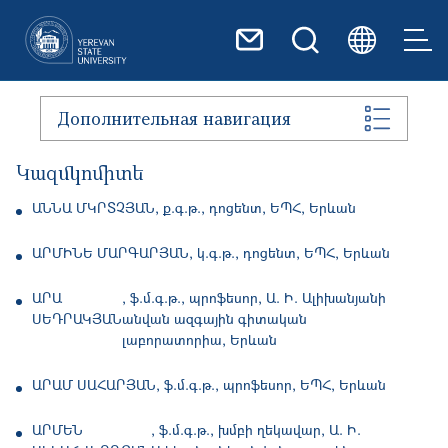
Перейти к основному содер
Дополнительная навигация
Կազմկոմիտե
ԱՆՆԱ ՄԿՐՏՉՅԱՆ
ք.գ.թ., դոցենտ, ԵՊՀ, Երևան
ԱՐՄԻՆԵ ՄԱՐԳԱՐՅԱՆ
կ.գ.թ., դոցենտ, ԵՊՀ, Երևան
ԱՐԱ
ֆ.մ.գ.թ., պրոֆեսոր, Ա. Ի. Ալիխանյանի
ՍԵԴՐԱԿՅԱՆ
անվան ազգային գիտական
լաբորատորիա, Երևան
ԱՐԱՄ ՍԱՀԱՐՅԱՆ
ֆ.մ.գ.թ., պրոֆեսոր, ԵՊՀ, Երևան
ԱՐՄԵՆ
ֆ.մ.գ.թ., խմբի ղեկավար, Ա. Ի.