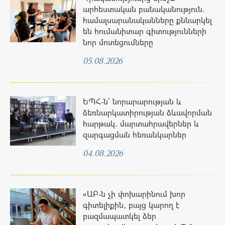
արհեստական բանականություն.
համալսարանականները քննարկել
են հումանիտար գիտությունների
նոր մոտեցումները
05.08.2026
ԵՊՀ-ն՝ նորարարության և
ձեռնարկատիրության ձևավորման
հարթակ. մարտահրավերներ և
զարգացման հեռանկարներ
04.08.2026
«ԱԲ-ն չի փոխարինում խոր
գիտելիքին, բայց կարող է
բազմապատկել ձեր