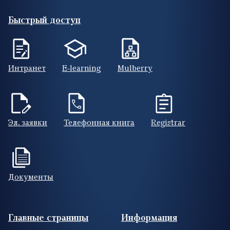
Быстрый доступ
Интранет
E-learning
Mulberry
Эл. заявки
Телефонная книга
Registrar
Документы
Footer (RUS)
Главные страницы
Информация