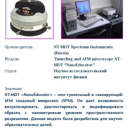
Производитель
NT-MDT Spectrum Instruments
(Russia)
Модель
Tunneling and AFM-microscope NT-
MDT “NanoEducator”
Отдел
Научно-исследовательский
институт физики
Значение
NT-MDT
«
NanoEducator»
– это
туннельный и сканирующий-
AFM
зондовый микроскоп (
SPM
).
Он дает возможность
визуализировать
,
диагностировать и модифицировать
образец с нанометровым уровнем пространственного
разрешения. Данная модель была разработана для научно-
образовательных целей.