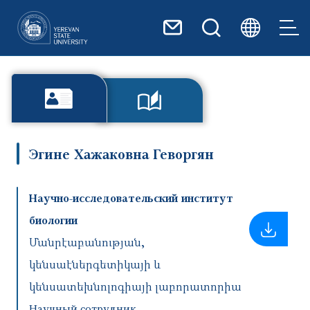
Перейти к основному содер
Эгине Хажаковна Геворгян
Научно-исследовательский институт
биологии
Մանրէաբանության,
կենսաէներգետիկայի և
կենսատեխնոլոգիայի լաբորատորիա
Научный сотрудник