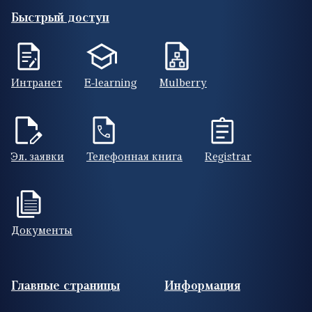
Быстрый доступ
Интранет
E-learning
Mulberry
Эл. заявки
Телефонная книга
Registrar
Документы
Footer (RUS)
Главные страницы
Информация