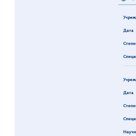
Учреж
Дата
Степе
Специ
Учреж
Дата
Степе
Специ
Научн