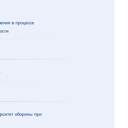
ения в процессе
ости
ი
рситет обороны при