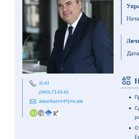
Упр
Нача
Лич
Дата
Н
11-61
(060) 71-01-61
П
amarkarov@ysu.am
С
р
О
Е