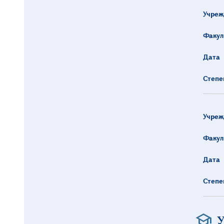
Учреж
Факул
Дата
Степе
Учреж
Факул
Дата
Степе
У