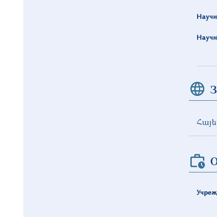
Научн
Научн
З
Հայե
О
Учреж