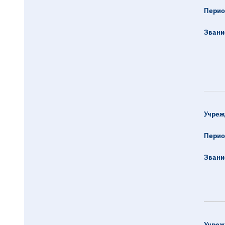
Перио
Звани
Учреж
Перио
Звани
Учреж