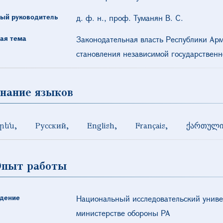
ый руководитель
д. ф. н., проф. Туманян В. С.
ая тема
Законодательная власть Республики Арм
становления независимой государственн
нание языков
րեն
Русский
English
Français
ქართულ
пыт работы
дение
Национальный исследовательский униве
министерстве обороны РА