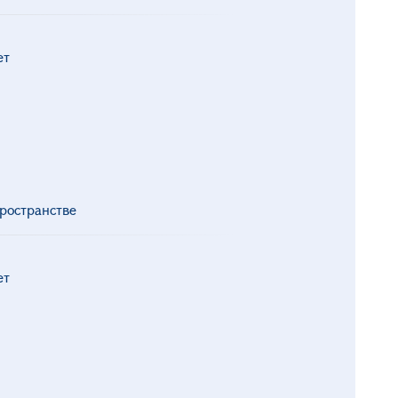
ет
ространстве
ет