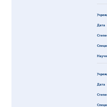
Учреж
Дата
Степе
Специ
Научн
Учреж
Дата
Степе
Специ