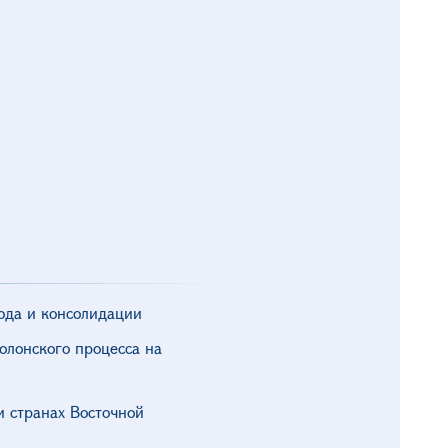
ода и консолидации
лонского процесса на
и странах Восточной