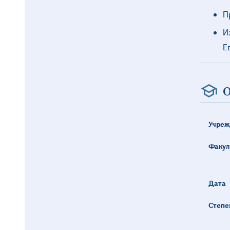
П
И
Е
О
Учреж
Факул
Дата
Степе