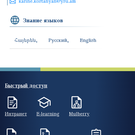
karine.kostanyan@ysu.am
Знание языков
Հայերեն
Русский
English
Быстрый доступ
Интранет
E-learning
Mulberry