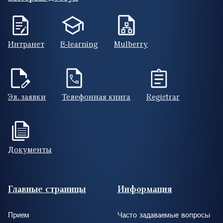
Интранет
E-learning
Mulberry
Эл. заявки
Телефонная книга
Registrar
Документы
Footer (RUS)
Главные страницы
Информация
Прием
Часто задаваемые вопросы