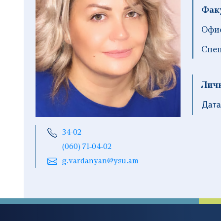
Фак
Офис
Спец
Лич
Дата
34-02
(060) 71-04-02
g.vardanyan@ysu.am