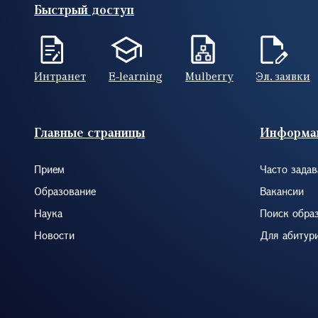
Быстрый доступ
Интранет
E-learning
Mulberry
Эл. заявки
Footer (RUS)
Главные страницы
Информа
Прием
Часто зада
Образование
Вакансии
Наука
Поиск обра
Новости
Для абитур