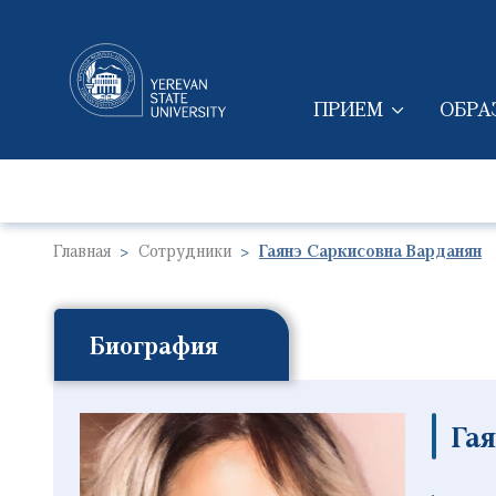
ПРИЕМ
ОБРА
MAIN NAVIGAT
Главная
Сотрудники
Гаянэ Саркисовна Варданян
Биография
Га