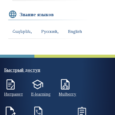
Знание языков
Հայերեն
Русский
English
Быстрый доступ
Интранет
E-learning
Mulberry