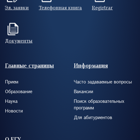
Эл. заявки
Телефонная книга
Registrar
Документы
Footer (RUS)
Главные страницы
Информация
Прием
Часто задаваемые вопросы
Образование
Вакансии
Наука
Поиск образовательных
программ
Новости
Для абитуриентов
О ЕГУ