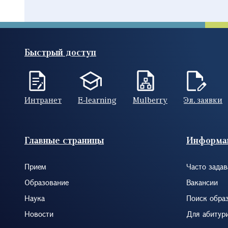
Быстрый доступ
Интранет
E-learning
Mulberry
Эл. заявки
Footer (RUS)
Главные страницы
Информа
Прием
Часто зада
Образование
Вакансии
Наука
Поиск обра
Новости
Для абитур