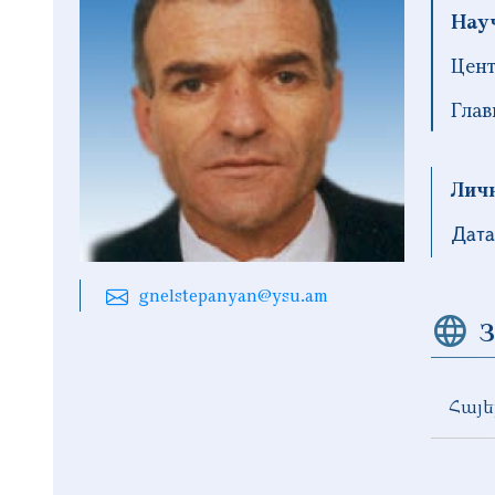
Нау
Цент
Гла
Лич
Дата
gnelstepanyan@ysu.am
З
Հայե