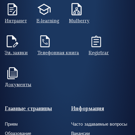
Интранет
E-learning
Mulberry
Эл. заявки
Телефонная книга
Registrar
Документы
Footer (RUS)
Главные страницы
Информация
Прием
Часто задаваемые вопросы
Образование
Вакансии