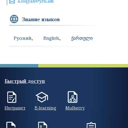
a.loqyan@ysu.am
Знание языков
Русский
English
ქართული
Быстрый доступ
Интранет
E-learning
Mulberry