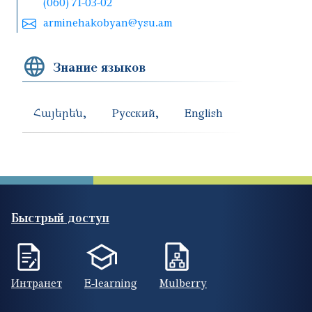
(060) 71-03-02
arminehakobyan@ysu.am
Знание языков
Հայերեն
Русский
English
Быстрый доступ
Интранет
E-learning
Mulberry