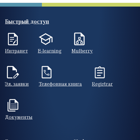
Быстрый доступ
Интранет
E-learning
Mulberry
Эл. заявки
Телефонная книга
Registrar
Документы
Footer (RUS)