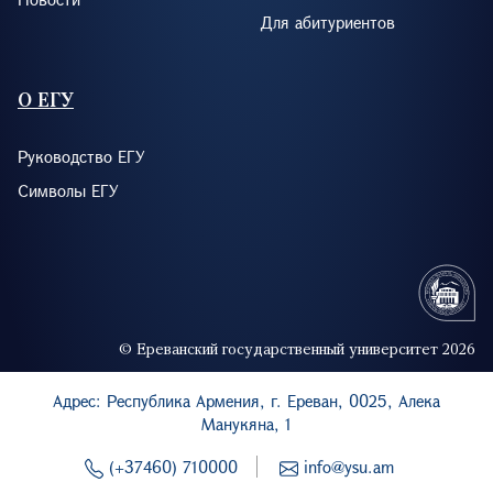
Для абитуриентов
О ЕГУ
Руководство ЕГУ
Символы ЕГУ
© Ереванский государственный университет 2026
Адрес: Республика Армения, г. Ереван, 0025, Алека
Манукяна, 1
(+37460) 710000
info@ysu.am