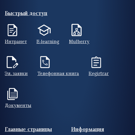
Быстрый доступ
Интранет
E-learning
Mulberry
Эл. заявки
Телефонная книга
Registrar
Документы
Footer (RUS)
Главные страницы
Информация