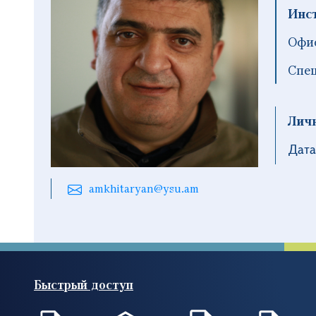
Инс
Офис
Спец
Лич
Дата
amkhitaryan@ysu.am
Быстрый доступ