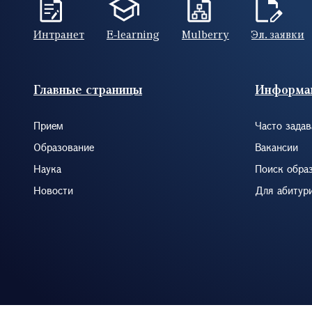
Интранет
E-learning
Mulberry
Эл. заявки
Footer (RUS)
Главные страницы
Информа
Прием
Часто зада
Образование
Вакансии
Наука
Поиск обра
Новости
Для абитур