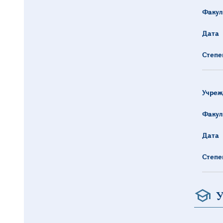
Факул
Дата
Степе
Учреж
Факул
Дата
Степе
У