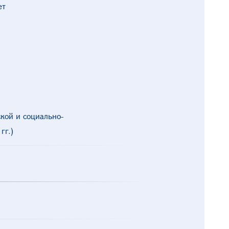
ет
кой и социально-
гг.)