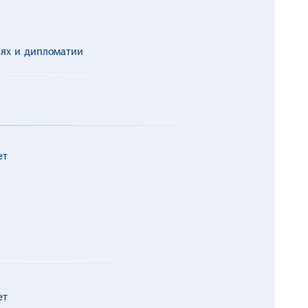
ях и дипломатии
ет
ет