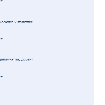
ет
народных отношений
ет
ипломатии, доцент
ет