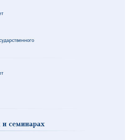
ет
сударственного
ет
 и семинарах