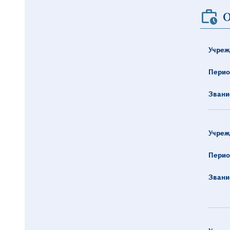
О
Учреж
Перио
Звани
Учреж
Перио
Звани