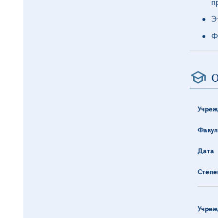
п
Э
Ф
О
Учреж
Факул
Дата
Степе
Учреж