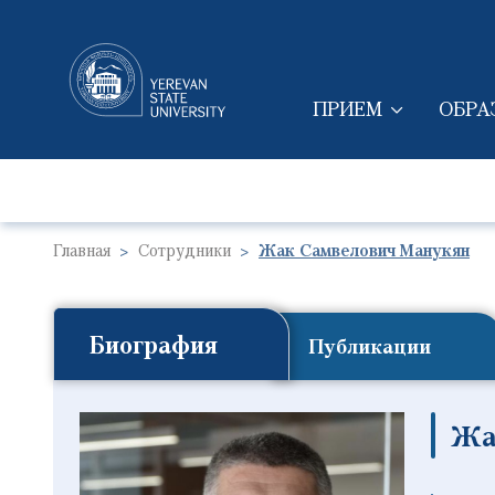
ПРИЕМ
ОБРА
MAIN NAVIGAT
Главная
Сотрудники
Жак Самвелович Манукян
Биография
Публикации
Жа