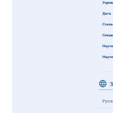
Учреж
Дата
Степе
Специ
Научн
Научн
З
Русс