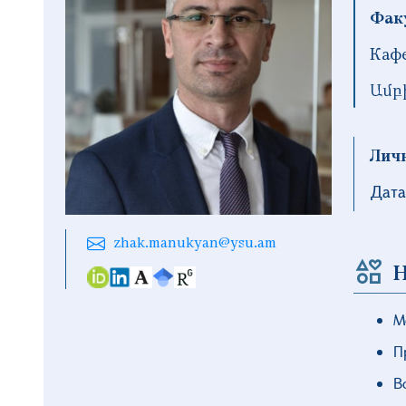
Фак
Каф
Ամբ
Лич
Дата
zhak.manukyan@ysu.am
Н
М
П
В