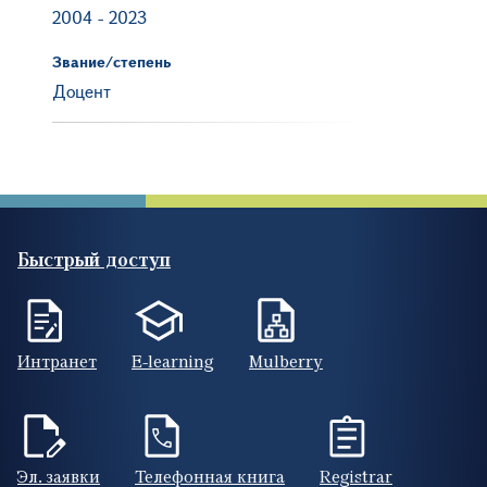
2004
-
2023
Звание/степень
Доцент
Быстрый доступ
Интранет
E-learning
Mulberry
Эл. заявки
Телефонная книга
Registrar