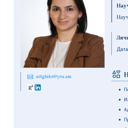
Нау
Нау
Лич
Дата
Н
astghiks@ysu.am
П
И
А
П