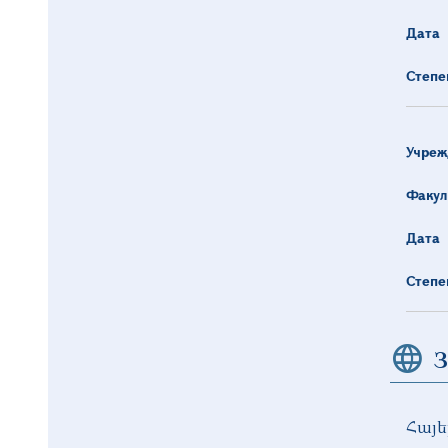
Дата
Степе
Учреж
Факул
Дата
Степе
З
Հայե