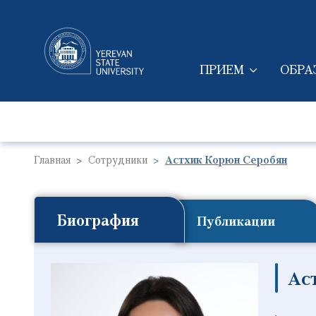
ПРИЕМ
ОБРА
MAIN NAVIGAT
Главная
Сотрудники
Астхик Корюн Серобян
Биография
Публикации
Ас