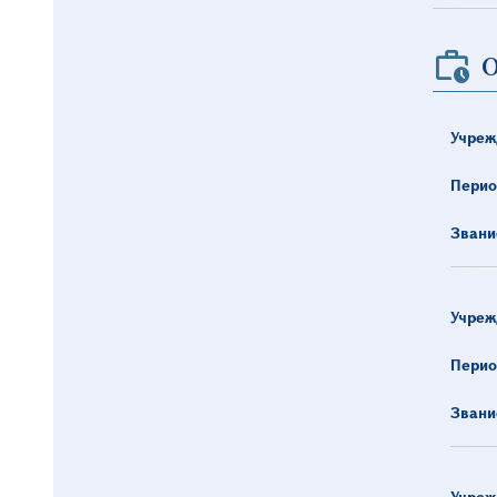
О
Учреж
Перио
Звани
Учреж
Перио
Звани
Учреж