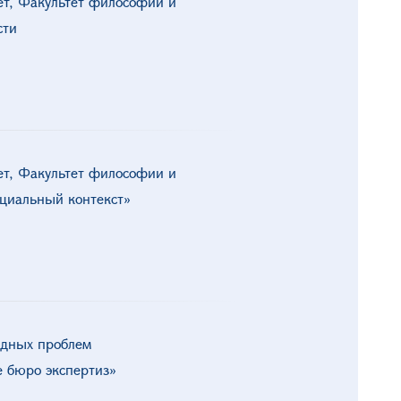
ет, Факультет философии и
сти
ет, Факультет философии и
оциальный контекст»
адных проблем
 бюро экспертиз»