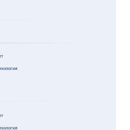
ет
ихология
ет
ихология