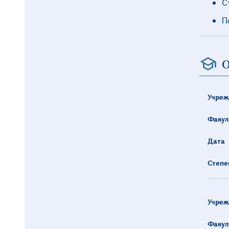
С
П
О
Учреж
Факул
Дата
Степе
Учреж
Факул