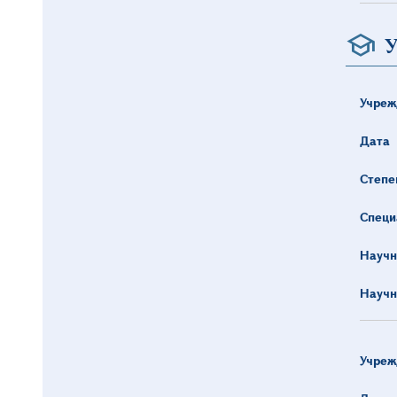
У
Учреж
Дата
Степе
Специ
Научн
Научн
Учреж