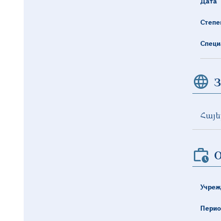
Дата
Степе
Специ
З
Հայե
О
Учреж
Перио