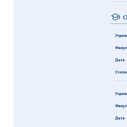
О
Учреж
Факул
Дата
Степе
Учреж
Факул
Дата