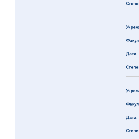
Степе
Учреж
Факул
Дата
Степе
Учреж
Факул
Дата
Степе