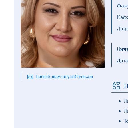
Фак
Кафе
Доц
Лич
Дата
hasmik.maysuryan@ysu.am
Н
Л
Л
Т