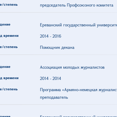
е/степень
председатель Профсоюзного комитетa
дение
Ереванский государственный университ
д времени
2014
-
2016
е/степень
Помощник декана
дение
Ассоциация молодых журналистов
д времени
2014
-
2014
е/степень
Программа «Армяно-немецкая журналист
преподаватель
дение
Ереванский государственный университ