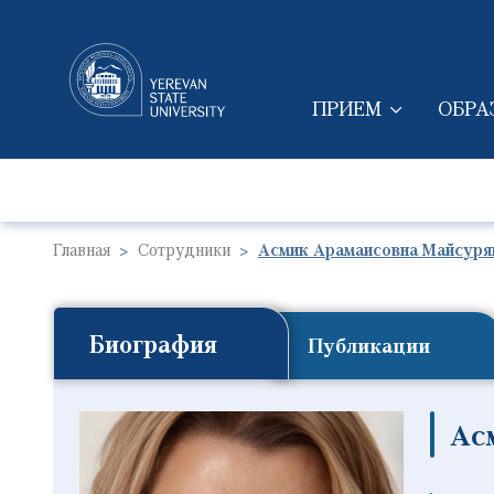
ПРИЕМ
ОБРА
MAIN NAVIGAT
Главная
Сотрудники
Асмик Арамаисовна Майсуря
Биография
Публикации
Ас