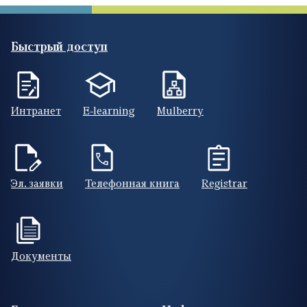
Быстрый доступ
Интранет
E-learning
Mulberry
Эл. заявки
Телефонная книга
Registrar
Документы
Footer (RUS)