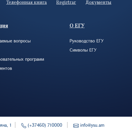
Телефонная книга
Registrar
Документы
ция
О ЕГУ
ваемые вопросы
Руководство ЕГУ
Символы ЕГУ
зовательных программ
иентов
яна, 1
(+37460) 710000
info@ysu.am