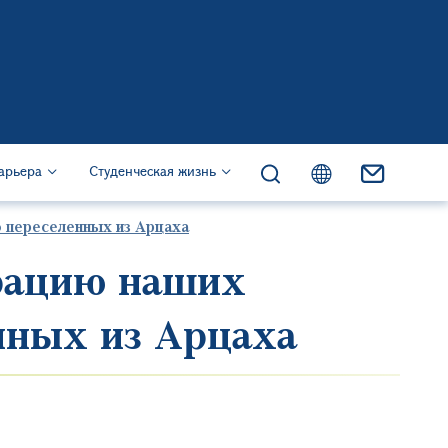
жанию
s)
арьера
Студенческая жизнь
о переселенных из Арцаха
грацию наших
нных из Арцаха