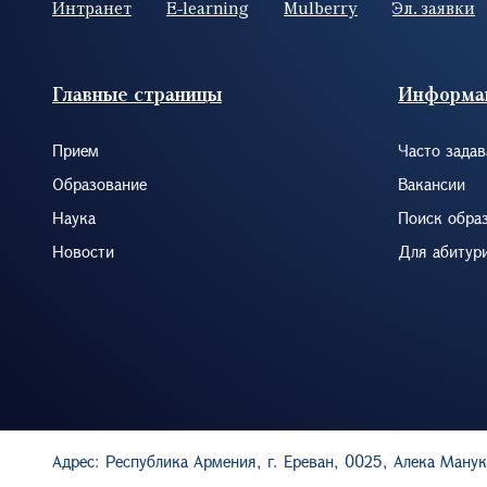
Интранет
E-learning
Mulberry
Эл. заявки
Footer (RUS)
Главные страницы
Информа
Прием
Часто зада
Образование
Вакансии
Наука
Поиск обра
Новости
Для абитур
Адрес: Республика Армения, г. Ереван, 0025, Алека Манук