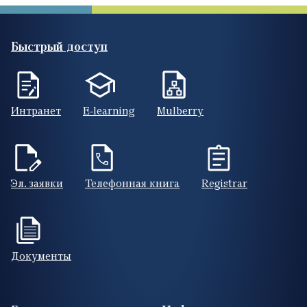
Быстрый доступ
Интранет
E-learning
Mulberry
Эл. заявки
Телефонная книга
Registrar
Документы
Footer (RUS)